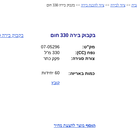
בית
>>
ציוד לבירה
>>
ציוד להכנת בירה
>> בקבוק בירה 330 חום
בקבוק בירה 330 חום
מק"ט:
07-05296
נפח (CC):
330 מ"ל
צורת סגירה:
פקק כתר
60 יחידות
כמות באריזה:
קובץ
הוסף
מוצר להצעת מחיר