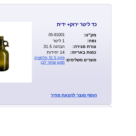
כד ליטר ירוק+ ידית
מק"ט:
05-91001
נפח:
1 ליטר
צורת סגירה:
הברגה 31.5
כמות באריזה:
14 יחידות
פקק 31.5 פלסטיק
מוצרים משלימים:
מוזגן שחור לבן
הוסף
מוצר להצעת מחיר