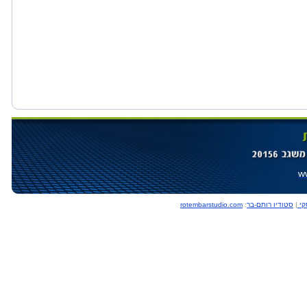
ww
rotembarstudio.com
:
סטודיו רותם-בר
|
כר